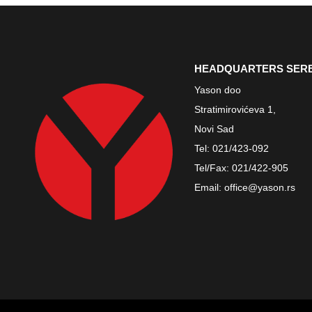
HEADQUARTERS SER
Yason doo
Stratimirovićeva 1,
Novi Sad
Tel:
021/423-092
Tel/Fax:
021/422-905
Email:
office@yason.rs