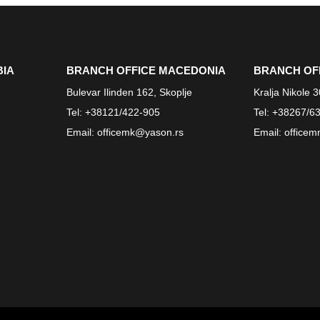
BIA
BRANCH OFFICE MACEDONIA
BRANCH OF
Bulevar Ilinden 162, Skoplje
Kralja Nikole 
Tel:
+38121/422-905
Tel:
+38267/63
Email:
officemk@yason.rs
Email:
office