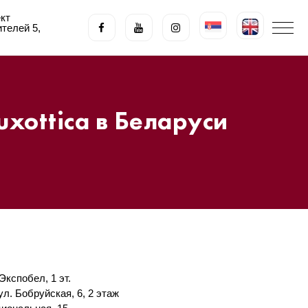
кт
телeй 5,
xottica в Беларуси
Экспобел, 1 эт.
ул. Бобруйская, 6, 2 этаж