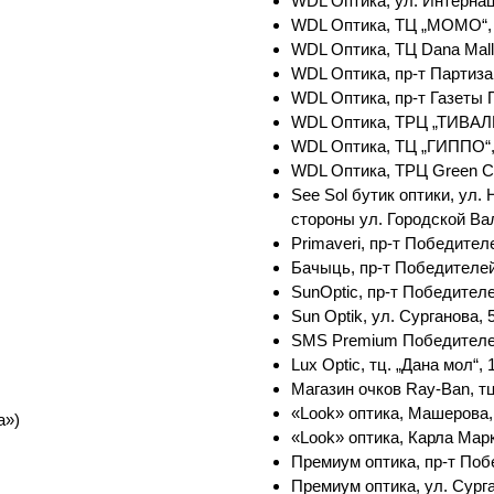
WDL Оптика, ул. Интернац
WDL Оптика, ТЦ „МОМО“, 
WDL Оптика, ТЦ Dana Mall
WDL Оптика, пр-т Партизан
WDL Оптика, пр-т Газеты 
WDL Оптика, ТРЦ „ТИВАЛИ“
WDL Оптика, ТЦ „ГИППО“, 
WDL Оптика, ТРЦ Green Cit
See Sol бутик оптики, ул.
стороны ул. Городской Ва
Primaveri, пр-т Победителе
Бачыць, пр-т Победителей,
SunOptic, пр-т Победителе
Sun Optik, ул. Сурганова,
SMS Premium Победителей,
Lux Optic, тц. „Дана мол“, 
Магазин очков Ray-Ban, тц
«Look» оптика, Машерова,
а»)
«Look» оптика, Карла Мар
Премиум оптика, пр-т Побе
Премиум оптика, ул. Сурга