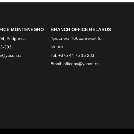
FICE MONTENEGRO
BRANCH OFFICE BELARUS
Проспект Победител
e
й 5
,
304, Podgorica
Минск
3-303
mn@yason.rs
Tel:
+375 44 75 16 283
Email:
officeby@yason.rs