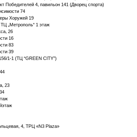
кт Победителей 4, павильон 141 (Дворец спорта)
висимости 74
Веры Хоружей 19
5, ТЦ „Метрополь“ 1 этаж
са, 26
сти 16
сти 83
сти 39
156/1-1 (ТЦ “GREEN CITY”)
44
а, 23
34
этаж
-йэтаж
льцевая, 4, ТРЦ «N3 Plaza»