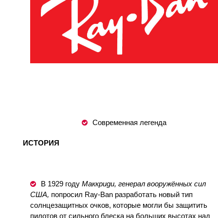
Современная легенда
ИСТОРИ
Я
В 1929 году
Маккриди, г
енерал
в
ооружённых сил
США,
попросил Ray-Ban разработать новый тип
солнцезащитных очков, которые могли бы защитить
пилотов от сильного блеска на больших высотах над