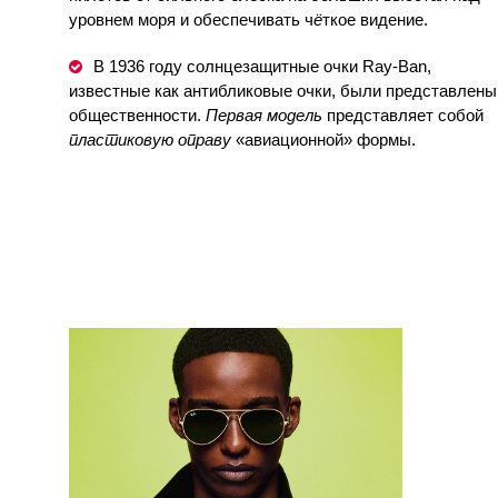
уровнем моря и обеспечивать ч
ё
ткое видение.
В 1936 году солнцезащитные очки Ray-Ban,
известные как антибликовые очки, были представлены
общественности.
Первая
модель
представляет собой
пластиковую
оправу
«авиационной» формы.