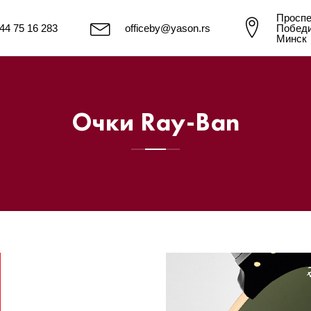
Проспе
44 75 16 283
officeby@yason.rs
Победи
Минск
Очки Ray-Ban