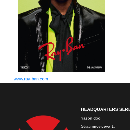
www.ray-ban.com
HEADQUARTERS SER
Yason doo
Stratimirovićeva 1,