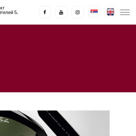
кт
телeй 5,