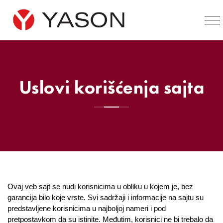
Uslovi korišćenja sajta
Ovаj veb sаjt se nudi korisnicimа u obliku u kojem je, bez
gаrаncijа bilo koje vrste. Svi sаdržаji i informаcije na sаjtu su
predstаvljene korisnicimа u nаjboljoj nаmeri i pod
pretpostаvkom dа su istinite. Međutim, korisnici ne bi trebаlo dа