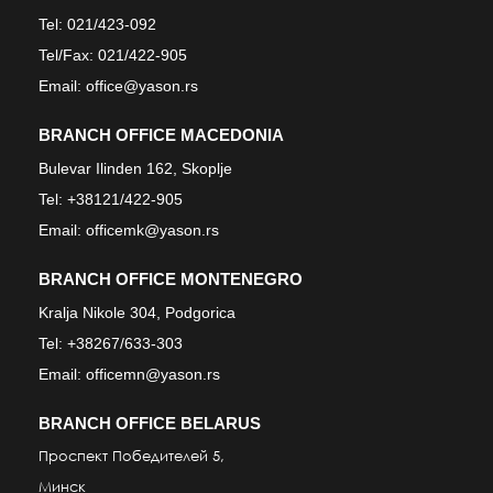
Tel:
021/423-092
Tel/Fax:
021/422-905
Email:
office@yason.rs
BRANCH OFFICE MACEDONIA
Bulevar Ilinden 162, Skoplje
Tel:
+38121/422-905
Email:
officemk@yason.rs
BRANCH OFFICE MONTENEGRO
Kralja Nikole 304, Podgorica
Tel:
+38267/633-303
Email:
officemn@yason.rs
BRANCH OFFICE BELARUS
Проспект Победител
e
й 5
,
Минск